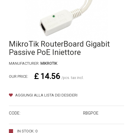
MikroTik RouterBoard Gigabit
Passive PoE Iniettore
MANUFACTURER:
MIKROTIK
£ 14.56
OUR PRICE:
/pcs. tax incl.
AGGIUNGI ALLA LISTA DEI DESIDERI
CODE:
RBGPOE
IN STOCK: 0