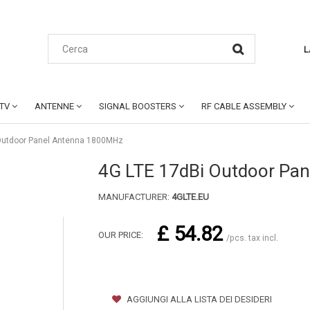
L
CTV
ANTENNE
SIGNAL BOOSTERS
RF CABLE ASSEMBLY
Outdoor Panel Antenna 1800MHz
4G LTE 17dBi Outdoor Pa
MANUFACTURER:
4GLTE.EU
£ 54.82
OUR PRICE:
/pcs. tax incl.
AGGIUNGI ALLA LISTA DEI DESIDERI