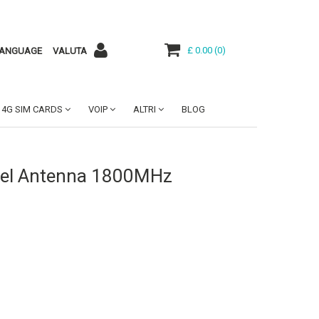
£ 0.00
(
0
)
ANGUAGE
VALUTA
4G SIM CARDS
VOIP
ALTRI
BLOG
nel Antenna 1800MHz