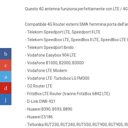
Questo 4G antenna funziona perfettamente con LTE / 4G i
Compatibile 4G Router esterni SMA femmina porta dell'a
- Telekom Speedport LTE, Speedport II LTE
- Telekom Speedbox LTE, SpeedBox II LTE, SpeedBox LTE II
- Telekom Speedport Ibrido
- Vodafone Easybox 904 LTE
- Vodafone B1000, B2000, B3000
- Vodafone LTE Modem
- Vodafone LTE-Turbobox LG FM300
- O2 Router LTE
- FritzBox LTE Router (tranne FritzBox 6842 LTE)
- D-Link DWR-921
- Huawei B390, B593, B890
- Huawei E5186
- Teltonika RUT230, RUT240, RUT550, RUT900, RUT905, 