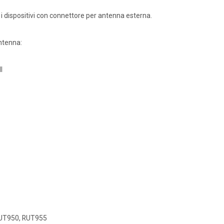
 dispositivi con connettore per antenna esterna.
ntenna:
I
RUT950, RUT955