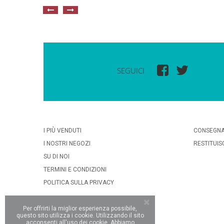
SEGUICI
I PIÙ VENDUTI
CONSEGN
I NOSTRI NEGOZI
RESTITUIS
SU DI NOI
TERMINI E CONDIZIONI
POLITICA SULLA PRIVACY
Per offrirti la miglior esperienza possibile,
questo sito utilizza i cookie. Utilizzando il sito
acconsenti all'uso dei cookie. Abbiamo