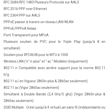
RFC 2684/RFC 1483 Plusieurs Protocole sur AAL5
RFC 2516 PPP over Ethernet
RFC 2364 PPP sur AAL5
PPPoE passer à travers un réseau LAN/WLAN
PPPoE/PPPoA Relais
Pont Transparent pour MPoA
Plusieurs soutien de PVC pour le Triple Play (jusqu'à 8 en
simultané)
Soutien pour RFC4638 pour le MTU à 1500
Wireless LAN ('n' 'n-plus" et " ac " Modèles Uniquement):
802.11 n Compatible avec arrière support pour la norme 802.11
b/g
802.11 a ( en Vigueur 2860n-plus & 2860ac seulement)
802.11 ac (Vigor 2860ac seulement)
Simultané à Double Bande (2,4 Ghz/5 ghz) (Vigor 2860n-plus &
2860ac seulement)
SSID Multiple : Créer jusqu'à 4 virtual Lan sans fil (indépendants ou