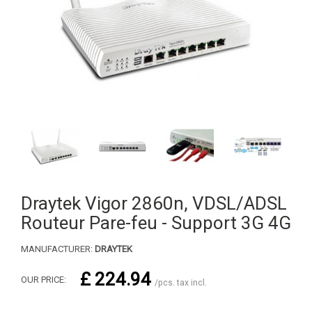
Draytek Vigor 2860n, VDSL/ADSL
Routeur Pare-feu - Support 3G 4G
MANUFACTURER:
DRAYTEK
£ 224.94
OUR PRICE:
/pcs. tax incl.