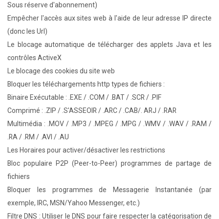
Sous réserve d'abonnement)
Empêcher l'accès aux sites web à l'aide de leur adresse IP directe
(donc les Url)
Le blocage automatique de télécharger des applets Java et les
contrôles ActiveX
Le blocage des cookies du site web
Bloquer les téléchargements http types de fichiers :
Binaire Exécutable : .EXE / .COM / .BAT / .SCR / .PIF
Comprimé : .ZIP / .S'ASSEOIR / .ARC / .CAB/. ARJ / .RAR
Multimédia : .MOV / .MP3 / .MPEG / .MPG / .WMV / .WAV / .RAM /
.RA / .RM / .AVI / .AU
Les Horaires pour activer/désactiver les restrictions
Bloc populaire P2P (Peer-to-Peer) programmes de partage de
fichiers
Bloquer les programmes de Messagerie Instantanée (par
exemple, IRC, MSN/Yahoo Messenger, etc.)
Filtre DNS : Utiliser le DNS pour faire respecter la catégorisation de