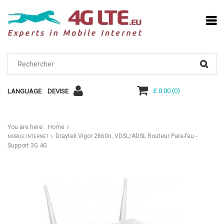
£ 0.00
(
0
)
LANGUAGE
DEVISE
You are here:
Home
Draytek Vigor 2860n, VDSL/ADSL Routeur Pare-feu -
MOBILE INTERNET
Support 3G 4G