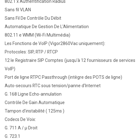
802.1 x Authentification Radius
Sans fil VLAN
Sans Fil De Contrôle Du Débit
Automatique De Gestion De L'Alimentation
802.11 e WMM (Wi-Fi Multimédia)
Les Fonctions de VoIP (Vigor2860Vac uniquement):
Protocoles: SIP, RTP / RTCP
12 le Registraire SIP Comptes (jusqu'à 12 fournisseurs de services
VoIP)
Port de ligne RTPC Passthrough (intègre des POTS de ligne)
Auto-secours RTC sous tension/panne d'Internet
G. 168 Ligne Echo-annulation
Contrôle De Gain Automatique
Tampon d'instabilité ( 125ms )
Codecs De Voix:
G. 711 A / µ Droit
G. 723.1