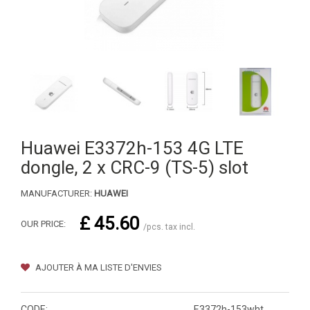
Huawei E3372h-153 4G LTE
dongle, 2 x CRC-9 (TS-5) slot
MANUFACTURER:
HUAWEI
£ 45.60
OUR PRICE:
/pcs. tax incl.
AJOUTER À MA LISTE D'ENVIES
CODE:
E3372h-153wht