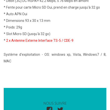
* Débit (3G) DC-HSPA+ 42.2 Mbps; 5.76 Mbps en amont
* Fente pour carte Micro SD Oui, prend en charge jusqu'à 32 go
* Auto APN Oui
* Dimensions 93 x 30 x 13 mm
* Poids: 29g
* Slot Micro SD (jusqu'à 32 go)
*
2 x Antenne Externe Interface TS-5 /
CDE-9
Système d'exploitation - OS: windows xp, Vista, Windows7 / 8,
MAC
NOUS SUIVRE