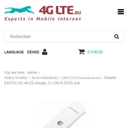
£ 0.00
(
0
)
LANGUAGE
DEVISE
You are here:
Home
Huawei
MOBILE INTERNET
4G LTE USB DONGLES
CRC-9 (TS-5) Dual antenna end
E3372h-153 4G LTE dongle, 2 x CRC-9 (TS-5) slot