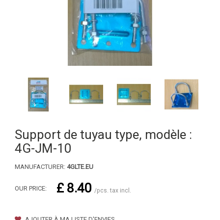
Support de tuyau type, modèle :
4G-JM-10
MANUFACTURER:
4GLTE.EU
£ 8.40
OUR PRICE:
/pcs. tax incl.
AJOUTER À MA LISTE D'ENVIES