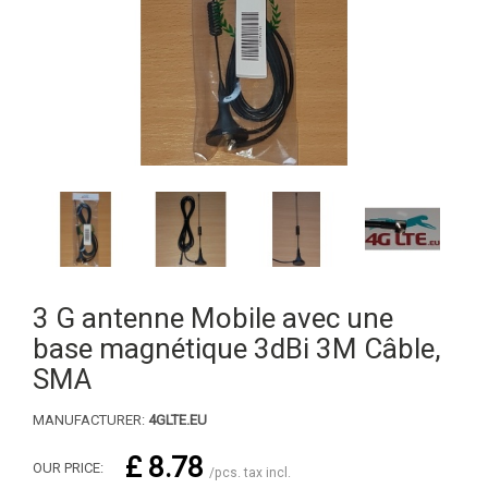
3 G antenne Mobile avec une
base magnétique 3dBi 3M Câble,
SMA
MANUFACTURER:
4GLTE.EU
£ 8.78
OUR PRICE:
/pcs. tax incl.