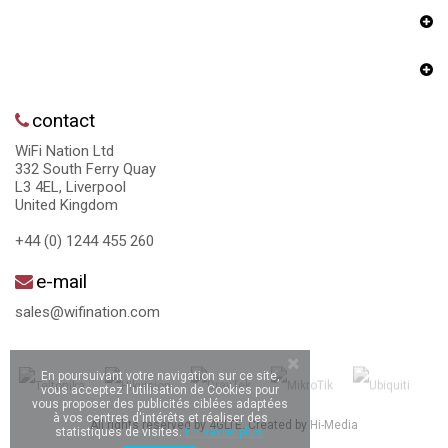
contact
WiFi Nation Ltd
332 South Ferry Quay
L3 4EL, Liverpool
United Kingdom
+44 (0) 1244 455 260
e-mail
sales@wifination.com
En poursuivant votre navigation sur ce site,
vous acceptez l'utilisation de Cookies pour
vous proposer des publicités ciblées adaptées
à vos centres d'intérêts et réaliser des
All rights reserved by 4GLTE. Created by
Hi-Media
statistiques de visites.
En savoir plus.