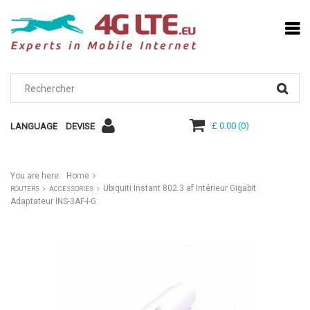
£ 0.00
(
0
)
LANGUAGE
DEVISE
You are here:
Home
Ubiquiti Instant 802.3 af Intérieur Gigabit
ROUTERS
ACCESSORIES
Adaptateur INS-3AF-I-G