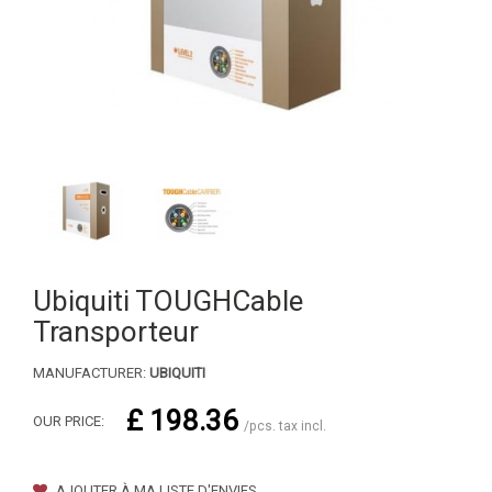
Ubiquiti TOUGHCable
Transporteur
MANUFACTURER:
UBIQUITI
£ 198.36
OUR PRICE:
/pcs. tax incl.
AJOUTER À MA LISTE D'ENVIES