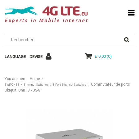
£ 0.00
(
0
)
LANGUAGE
DEVISE
You are here:
Home
Commutateur de ports
SWITCHES
Ethernet Switches
8 Port Ethernet Switches
Ubiquiti UniFi 8 - US-8