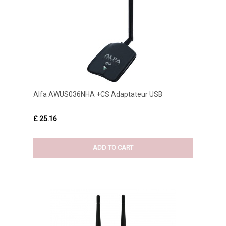
Alfa AWUS036NHA +CS Adaptateur USB
£ 25.16
ADD TO CART