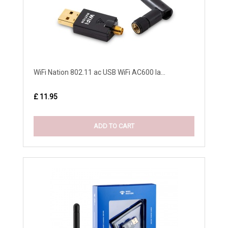
WiFi Nation 802.11 ac USB WiFi AC600 la...
£ 11.95
ADD TO CART