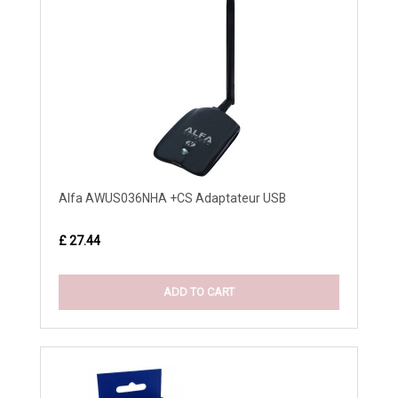
Alfa AWUS036NHA +CS Adaptateur USB
£ 27.44
ADD TO CART