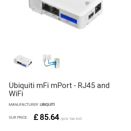
Ubiquiti mFi mPort - RJ45 and
WiFi
MANUFACTURER:
UBIQUITI
£ 85.64
OUR PRICE:
/pcs. tax incl.