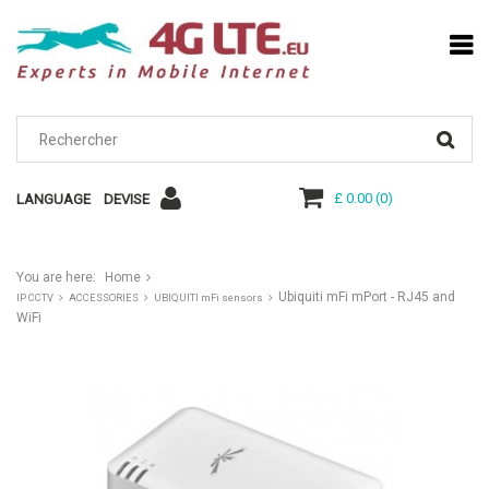
£ 0.00
(
0
)
LANGUAGE
DEVISE
You are here:
Home
Ubiquiti mFi mPort - RJ45 and
IP CCTV
ACCESSORIES
UBIQUITI mFi sensors
WiFi