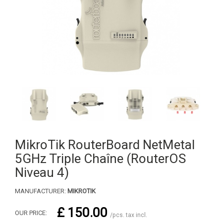
MikroTik RouterBoard NetMetal
5GHz Triple Chaîne (RouterOS
Niveau 4)
MANUFACTURER:
MIKROTIK
£ 150.00
OUR PRICE:
/pcs. tax incl.