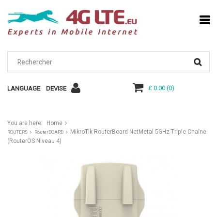
£ 0.00
(
0
)
LANGUAGE
DEVISE
You are here:
Home
MikroTik RouterBoard NetMetal 5GHz Triple Chaîne
ROUTERS
RouterBOARD
(RouterOS Niveau 4)