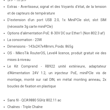
SFP - 1x SFP
Extras - Avertisseur, signal et des Voyants d'état, de la tension
et de capteurs de température
D'extension d'un port USB 2.0, 1x MiniPCIe slot, slot SIM
(nécessite 3g carte miniPCIe)
Options d'alimentation PoE: 8-30V DC sur Ether1 (Non 802.3 af)
La consomation - 23W
Dimensions - 143x247x48mm; Poids: 865g
OS - MikroTik RouterOS, Level4 licence, produit gratuit vie des
mises à niveau
Le Kit Comprend - RB922 unité extérieure, adaptateur
d'Alimentation 24V 1.2, un injecteur PoE, miniPCIe vis de
montage, monté sur rail DIN, en métal monting anneau, 2x
boucles de fixation en plastique
Sans fil - QCA9880 5GHz 802.11 ac
Chaînes - Triple Chaîne