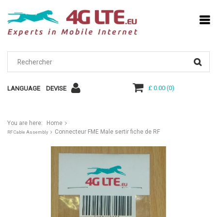
£ 0.00
(
0
)
LANGUAGE
DEVISE
You are here:
Home
Connecteur FME Male sertir fiche de RF
RF Cable Assembly