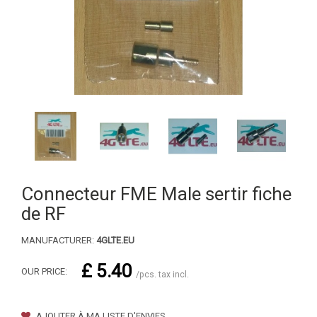
Connecteur FME Male sertir fiche
de RF
MANUFACTURER:
4GLTE.EU
£ 5.40
OUR PRICE:
/pcs. tax incl.
AJOUTER À MA LISTE D'ENVIES