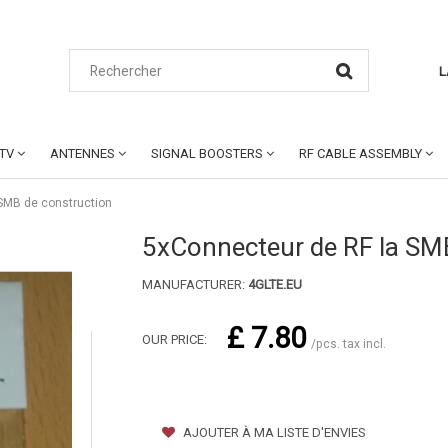
L
CTV
ANTENNES
SIGNAL BOOSTERS
RF CABLE ASSEMBLY
SMB de construction
5xConnecteur de RF la SM
MANUFACTURER:
4GLTE.EU
£ 7.80
OUR PRICE:
/pcs. tax incl.
AJOUTER À MA LISTE D'ENVIES