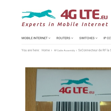
MOBILE INTERNET
ROUTERS
SWITCHES
IP C
You are here:
Home
5xConnecteur de RF la 
RF Cable Assembly