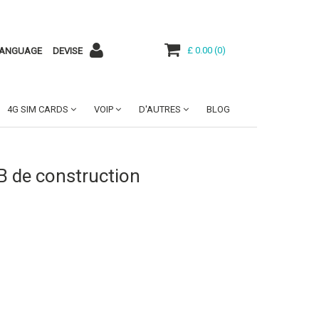
£ 0.00
(
0
)
ANGUAGE
DEVISE
4G SIM CARDS
VOIP
D'AUTRES
BLOG
B de construction