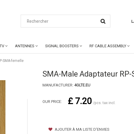
L
CTV
ANTENNES
SIGNAL BOOSTERS
RF CABLE ASSEMBLY
P-SMA-femelle
SMA-Male Adaptateur RP-
MANUFACTURER:
4GLTE.EU
£ 7.20
OUR PRICE:
/pcs. tax incl.
AJOUTER À MA LISTE D'ENVIES