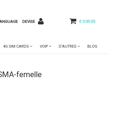
£ 0.00
(
0
)
ANGUAGE
DEVISE
4G SIM CARDS
VOIP
D'AUTRES
BLOG
SMA-femelle