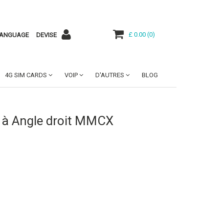
£ 0.00
(
0
)
ANGUAGE
DEVISE
4G SIM CARDS
VOIP
D'AUTRES
BLOG
 à Angle droit MMCX