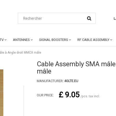
L
CTV
ANTENNES
SIGNAL BOOSTERS
RF CABLE ASSEMBLY
le à Angle droit MMCX mâle
Cable Assembly SMA mâle
mâle
MANUFACTURER:
4GLTE.EU
£ 9.05
OUR PRICE:
/pcs. tax incl.