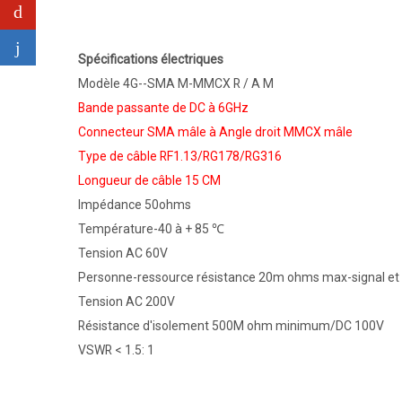
Spécifications électriques
Modèle 4G--SMA M-MMCX R / A M
Bande passante de DC à 6GHz
Connecteur SMA mâle à Angle droit MMCX mâle
Type de câble RF1.13/RG178/RG316
Longueur de câble 15 CM
Impédance 50ohms
Température-40 à + 85 ℃
Tension AC 60V
Personne-ressource résistance 20m ohms max-signal et 
Tension AC 200V
Résistance d'isolement 500M ohm minimum/DC 100V
VSWR < 1.5: 1