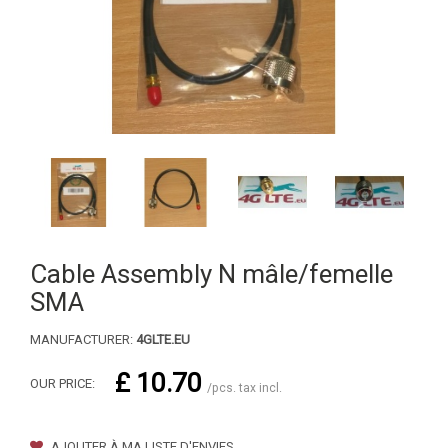
Cable Assembly N mâle/femelle
SMA
MANUFACTURER:
4GLTE.EU
£ 10.70
OUR PRICE:
/pcs. tax incl.
AJOUTER À MA LISTE D'ENVIES