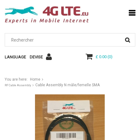
£ 0.00
(
0
)
LANGUAGE
DEVISE
You are here:
Home
Cable Assembly N mâle/femelle SMA
RF Cable Assembly