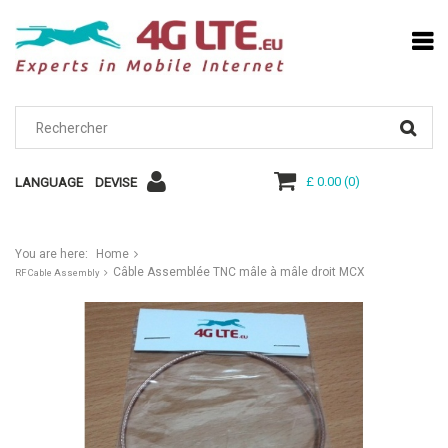
£ 0.00
(
0
)
LANGUAGE
DEVISE
You are here:
Home
Câble Assemblée TNC mâle à mâle droit MCX
RF Cable Assembly