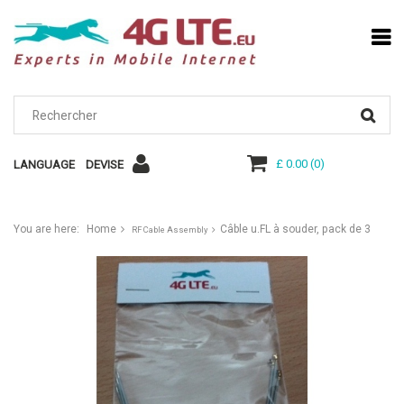
£ 0.00
(
0
)
LANGUAGE
DEVISE
You are here:
Home
Câble u.FL à souder, pack de 3
RF Cable Assembly