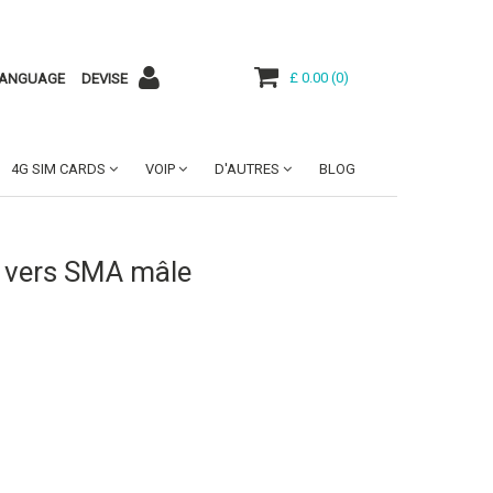
£ 0.00
(
0
)
ANGUAGE
DEVISE
4G SIM CARDS
VOIP
D'AUTRES
BLOG
 vers SMA mâle