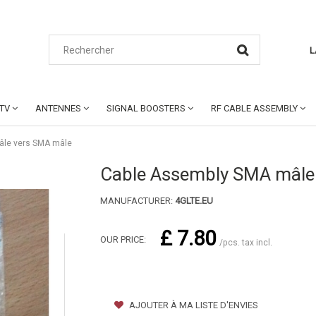
L
CTV
ANTENNES
SIGNAL BOOSTERS
RF CABLE ASSEMBLY
âle vers SMA mâle
Cable Assembly SMA mâle
MANUFACTURER:
4GLTE.EU
£ 7.80
OUR PRICE:
/pcs. tax incl.
AJOUTER À MA LISTE D'ENVIES