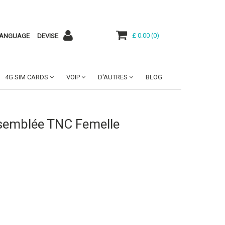
£ 0.00
(
0
)
ANGUAGE
DEVISE
4G SIM CARDS
VOIP
D'AUTRES
BLOG
Assemblée TNC Femelle