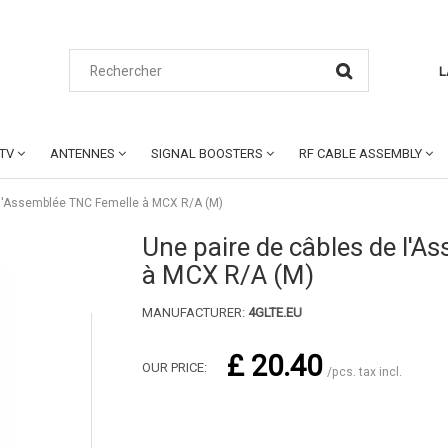
L
CTV
ANTENNES
SIGNAL BOOSTERS
RF CABLE ASSEMBLY
 l'Assemblée TNC Femelle à MCX R/A (M)
Une paire de câbles de l'
à MCX R/A (M)
MANUFACTURER:
4GLTE.EU
£ 20.40
OUR PRICE:
/pcs. tax incl.