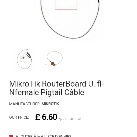
MikroTik RouterBoard U. fl-
Nfemale Pigtail Câble
MANUFACTURER:
MIKROTIK
£ 6.60
OUR PRICE:
/pcs. tax incl.
AJOUTER À MA LISTE D'ENVIES