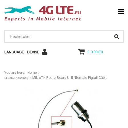
£ 0.00
(
0
)
LANGUAGE
DEVISE
You are here:
Home
MikroTik RouterBoard U. fl-Nfemale Pigtail Câble
RF Cable Assembly