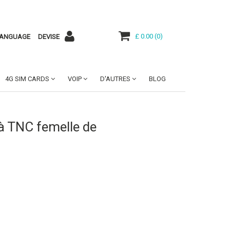
£ 0.00
(
0
)
ANGUAGE
DEVISE
4G SIM CARDS
VOIP
D'AUTRES
BLOG
à TNC femelle de