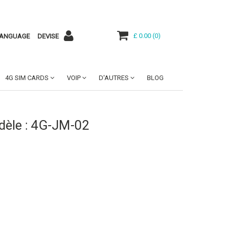
£ 0.00
(
0
)
ANGUAGE
DEVISE
4G SIM CARDS
VOIP
D'AUTRES
BLOG
dèle : 4G-JM-02