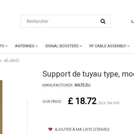
L
CTV
ANTENNES
SIGNAL BOOSTERS
RF CABLE ASSEMBLY
e : 4G-JM-02
Support de tuyau type, mo
MANUFACTURER:
4GLTE.EU
£ 18.72
OUR PRICE:
/pcs. tax incl.
AJOUTER À MA LISTE D'ENVIES