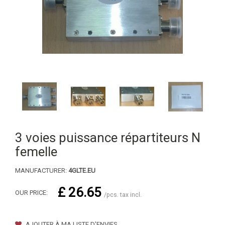
3 voies puissance répartiteurs N
femelle
MANUFACTURER:
4GLTE.EU
£ 26.65
OUR PRICE:
/pcs. tax incl.
AJOUTER À MA LISTE D'ENVIES