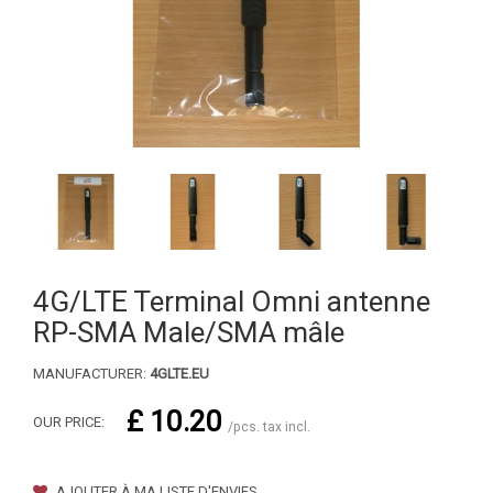
4G/LTE Terminal Omni antenne
RP-SMA Male/SMA mâle
MANUFACTURER:
4GLTE.EU
£ 10.20
OUR PRICE:
/pcs. tax incl.
AJOUTER À MA LISTE D'ENVIES