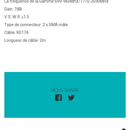
La fréquence de la Gamme:699-960Mhz/1710-2690MHz
Gain: 7dBi
V. S. W. R: ≤1.5
Type de connecteur: 2 x SMA mâle
Câble: RG174
Longueur de câble: 2m
NOUS SUIVRE