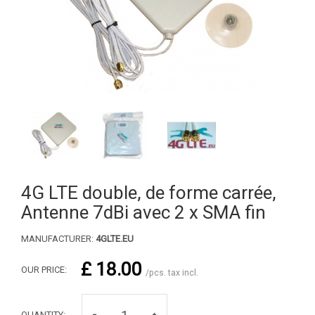
4G LTE double, de forme carrée,
Antenne 7dBi avec 2 x SMA fin
MANUFACTURER:
4GLTE.EU
£ 18.00
OUR PRICE:
/pcs. tax incl.
QUANTITY: