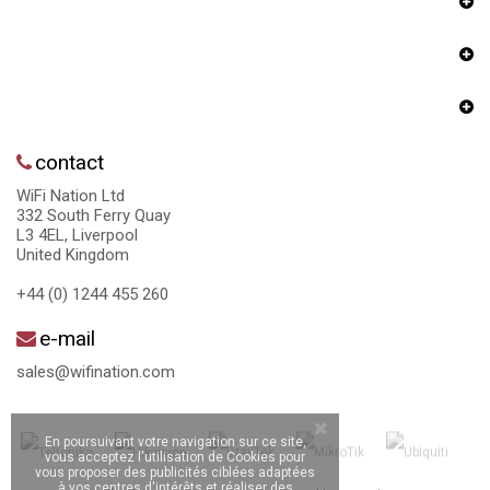
contact
WiFi Nation Ltd
332 South Ferry Quay
L3 4EL, Liverpool
United Kingdom
+44 (0) 1244 455 260
e-mail
sales@wifination.com
En poursuivant votre navigation sur ce site,
vous acceptez l'utilisation de Cookies pour
vous proposer des publicités ciblées adaptées
à vos centres d'intérêts et réaliser des