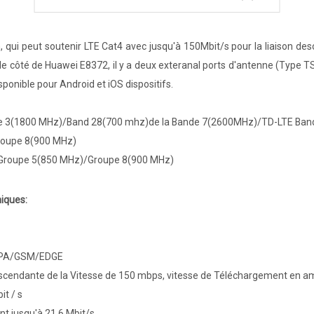
ui peut soutenir LTE Cat4 avec jusqu'à 150Mbit/s pour la liaison des
côté de Huawei E8372, il y a deux exteranal ports d'antenne (Type TS-
sponible pour Android et iOS dispositifs.
e 3(1800 MHz)/Band 28(700 mhz)de la Bande 7(2600MHz)/TD-LTE Ba
oupe 8(900 MHz)
roupe 5(850 MHz)/Groupe 8(900 MHz)
iques:
UPA/GSM/EDGE
escendante de la Vitesse de 150 mbps, vitesse de Téléchargement en am
t / s
t jusqu'à 21,6 Mbit/s