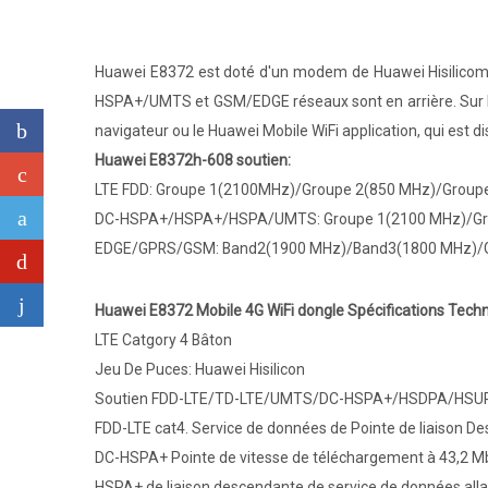
Huawei E8372 est doté d'un modem de Huawei Hisilicom, q
HSPA+/UMTS et GSM/EDGE réseaux sont en arrière. Sur le 
navigateur ou le Huawei Mobile WiFi application, qui est di
Huawei E8372h-608 soutien:
LTE FDD: Groupe 1(2100MHz)/Groupe 2(850 MHz)/Group
DC-HSPA+/HSPA+/HSPA/UMTS: Groupe 1(2100 MHz)/Gr
EDGE/GPRS/GSM: Band2(1900 MHz)/Band3(1800 MHz)/G
Huawei E8372 Mobile 4G WiFi dongle Spécifications Techn
LTE Catgory 4 Bâton
Jeu De Puces: Huawei Hisilicon
Soutien FDD-LTE/TD-LTE/UMTS/DC-HSPA+/HSDPA/HS
FDD-LTE cat4. Service de données de Pointe de liaison D
DC-HSPA+ Pointe de vitesse de téléchargement à 43,2 Mbi
HSPA+ de liaison descendante de service de données allan