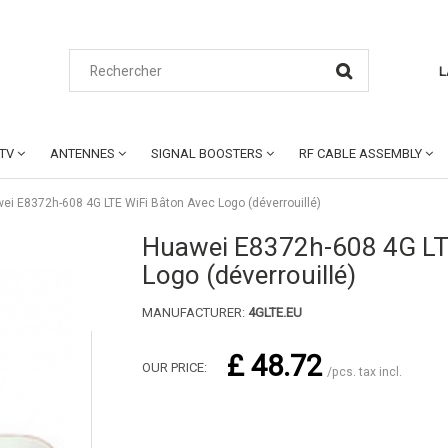
L
CTV
ANTENNES
SIGNAL BOOSTERS
RF CABLE ASSEMBLY
ei E8372h-608 4G LTE WiFi Bâton Avec Logo (déverrouillé)
Huawei E8372h-608 4G LT
Logo (déverrouillé)
MANUFACTURER:
4GLTE.EU
£ 48.72
OUR PRICE:
/pcs. tax incl.