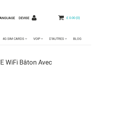
£ 0.00
(
0
)
ANGUAGE
DEVISE
4G SIM CARDS
VOIP
D'AUTRES
BLOG
E WiFi Bâton Avec