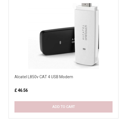
Alcatel L850v CAT 4 USB Modem
£ 46.56
ADD TO CART