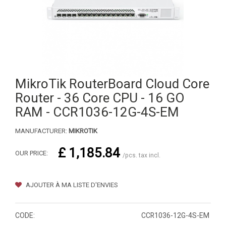
MikroTik RouterBoard Cloud Core
Router - 36 Core CPU - 16 GO
RAM - CCR1036-12G-4S-EM
MANUFACTURER:
MIKROTIK
£ 1,185.84
OUR PRICE:
/pcs. tax incl.
AJOUTER À MA LISTE D'ENVIES
CODE:
CCR1036-12G-4S-EM