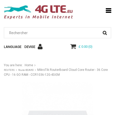
£ 0.00
(
0
)
LANGUAGE
DEVISE
You are here:
Home
MikroTik RouterBoard Cloud Core Router - 36 Core
ROUTERS
RouterBOARD
CPU - 16 GO RAM - CCR1036-12G-4S-EM