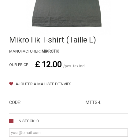
MikroTik T-shirt (Taille L)
MANUFACTURER:
MIKROTIK
£ 12.00
OUR PRICE:
/pcs. tax incl.
AJOUTER À MA LISTE D'ENVIES
CODE:
MTTS-L
IN STOCK: 0