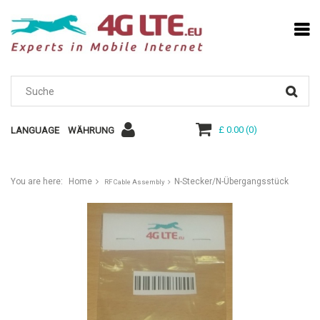
£ 0.00
(
0
)
LANGUAGE
WÄHRUNG
You are here:
Home
N-Stecker/N-Übergangsstück
RF Cable Assembly