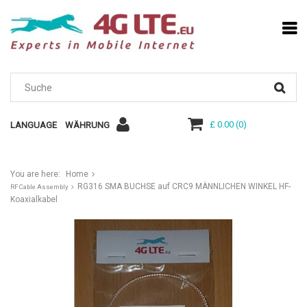
£ 0.00
(
0
)
LANGUAGE
WÄHRUNG
You are here:
Home
RG316 SMA BUCHSE auf CRC9 MÄNNLICHEN WINKEL HF-
RF Cable Assembly
Koaxialkabel