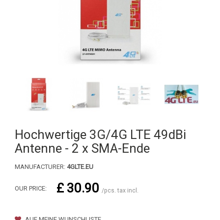
Hochwertige 3G/4G LTE 49dBi
Antenne - 2 x SMA-Ende
MANUFACTURER:
4GLTE.EU
£ 30.90
OUR PRICE:
/pcs. tax incl.
AUF MEINE WUNSCHLISTE