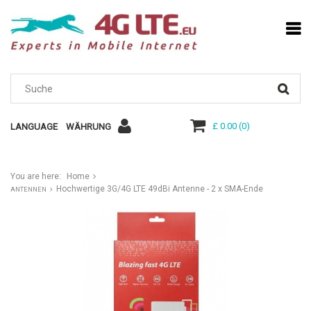
£ 0.00
(
0
)
LANGUAGE
WÄHRUNG
You are here:
Home
Hochwertige 3G/4G LTE 49dBi Antenne - 2 x SMA-Ende
ANTENNEN