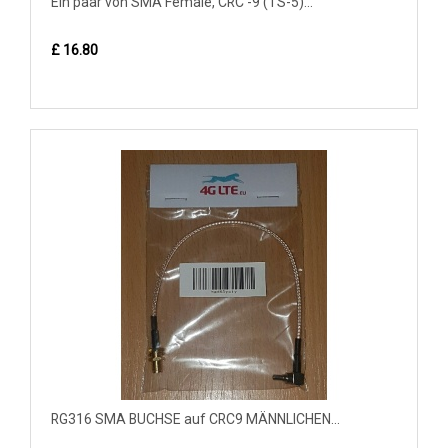
Ein paar von SMA Female, CRC -9 (TS-5)...
£ 16.80
RG316 SMA BUCHSE auf CRC9 MÄNNLICHEN...