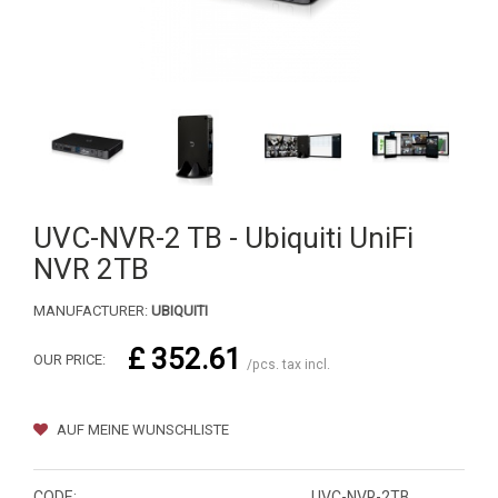
UVC-NVR-2 TB - Ubiquiti UniFi
NVR 2TB
MANUFACTURER:
UBIQUITI
£ 352.61
OUR PRICE:
/pcs. tax incl.
AUF MEINE WUNSCHLISTE
CODE:
UVC-NVR-2TB