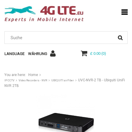
£ 0.00
(
0
)
LANGUAGE
WÄHRUNG
You are here:
Home
UVC-NVR-2 TB - Ubiquiti UniFi
IP CCTV
Video Recorders - NVR
UBIQUITI airFiber
NVR 2TB