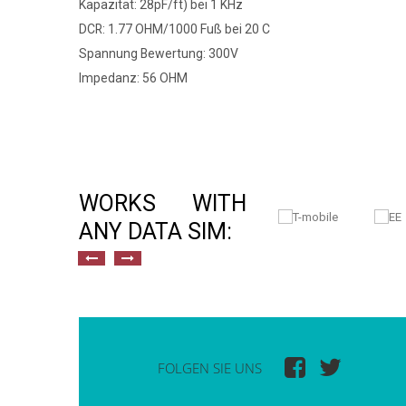
Kapazität: 28pF/ft) bei 1 KHz
DCR: 1.77 OHM/1000 Fuß bei 20 C
Spannung Bewertung: 300V
Impedanz: 56 OHM
WORKS WITH
ANY DATA SIM:
FOLGEN SIE UNS