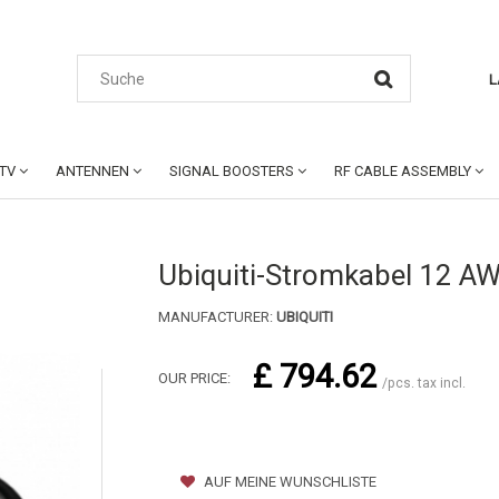
L
CTV
ANTENNEN
SIGNAL BOOSTERS
RF CABLE ASSEMBLY
Ubiquiti-Stromkabel 12 A
MANUFACTURER:
UBIQUITI
£ 794.62
OUR PRICE:
/pcs. tax incl.
AUF MEINE WUNSCHLISTE