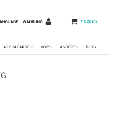
£ 0.00
(
0
)
ANGUAGE
WÄHRUNG
4G SIM CARDS
VOIP
ANDERE
BLOG
WG