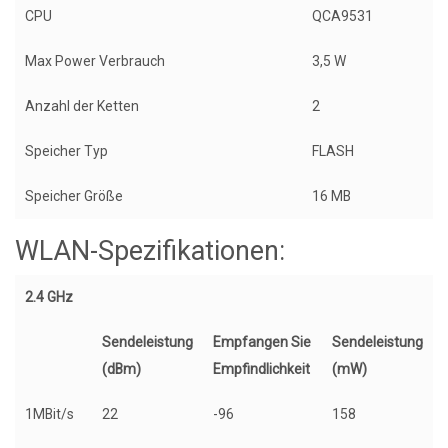
CPU
QCA9531
Max Power Verbrauch
3,5 W
Anzahl der Ketten
2
Speicher Typ
FLASH
Speicher Größe
16 MB
WLAN-Spezifikationen:
2.4 GHz
Sendeleistung
Empfangen Sie
Sendeleistung
(dBm)
Empfindlichkeit
(mW)
1MBit/s
22
-96
158