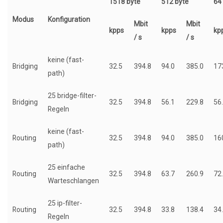
1518 byte
512 byte
64
Modus
Konfiguration
Mbit
Mbit
kpps
kpps
kp
/ s
/ s
keine (fast-
Bridging
32.5
394.8
94.0
385.0
17
path)
25 bridge-filter-
Bridging
32.5
394.8
56.1
229.8
56
Regeln
keine (fast-
Routing
32.5
394.8
94.0
385.0
16
path)
25 einfache
Routing
32.5
394.8
63.7
260.9
72
Warteschlangen
25 ip-filter-
Routing
32.5
394.8
33.8
138.4
34
Regeln