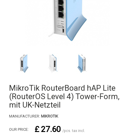
MikroTik RouterBoard hAP Lite
(RouterOS Level 4) Tower-Form,
mit UK-Netzteil
MANUFACTURER:
MIKROTIK
£ 27.60
OUR PRICE:
/pcs. tax incl.