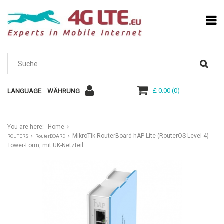
£ 0.00
(
0
)
LANGUAGE
WÄHRUNG
You are here:
Home
MikroTik RouterBoard hAP Lite (RouterOS Level 4)
ROUTERS
RouterBOARD
Tower-Form, mit UK-Netzteil