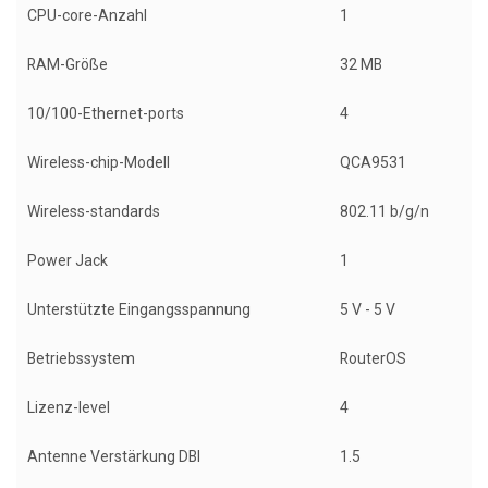
CPU-core-Anzahl
1
RAM-Größe
32 MB
10/100-Ethernet-ports
4
Wireless-chip-Modell
QCA9531
Wireless-standards
802.11 b/g/n
Power Jack
1
Unterstützte Eingangsspannung
5 V - 5 V
Betriebssystem
RouterOS
Lizenz-level
4
Antenne Verstärkung DBI
1.5