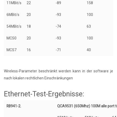
11MBit/s
22
-89
158
6MBit/s
20
-93
100
54MBit/s
18
-74
63
MCS0
20
-93
100
MCS7
16
-71
40
Wireless-Parameter beschränkt werden kann in der software je
nach lokalen rechtlichen Einschränkungen
Ethernet-Test-Ergebnisse:
RB941-2.
QCA9531 (650Mhz) 100M alle port t