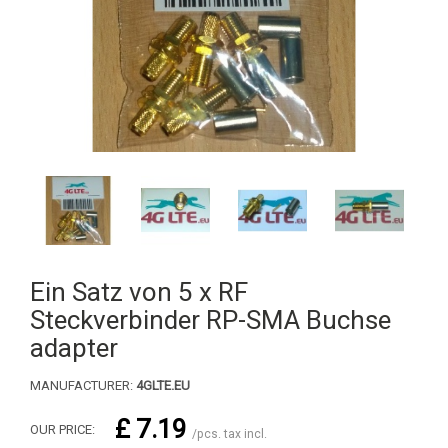
Ein Satz von 5 x RF
Steckverbinder RP-SMA Buchse
adapter
MANUFACTURER:
4GLTE.EU
£ 7.19
OUR PRICE:
/pcs. tax incl.