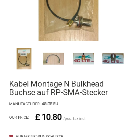
Kabel Montage N Bulkhead
Buchse auf RP-SMA-Stecker
MANUFACTURER:
4GLTE.EU
£ 10.80
OUR PRICE:
/pcs. tax incl.
AUF MEINE WUNSCHLISTE