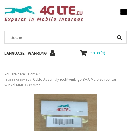
£ 0.00
(
0
)
LANGUAGE
WÄHRUNG
You are here:
Home
Cable Assembly rechtwinklige SMA Male zu rechter
RF Cable Assembly
Winkel-MMCX-Stecker