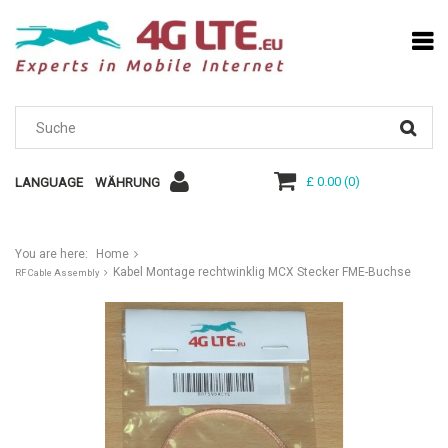
£ 0.00
(
0
)
LANGUAGE
WÄHRUNG
You are here:
Home
Kabel Montage rechtwinklig MCX Stecker FME-Buchse
RF Cable Assembly