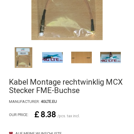
Kabel Montage rechtwinklig MCX
Stecker FME-Buchse
MANUFACTURER:
4GLTE.EU
£ 8.38
OUR PRICE:
/pcs. tax incl.
AUF MEINE WUNSCHLISTE