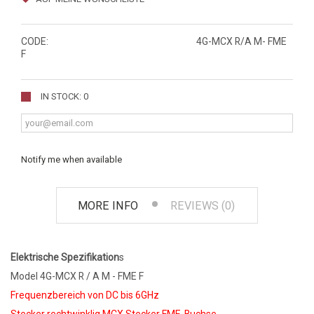
CODE:
4G-MCX R/A M- FME
F
IN STOCK: 0
Notify me when available
MORE INFO
REVIEWS (0)
Elektrische Spezifikation
s
Model 4G-MCX R / A M - FME F
Frequenzbereich von DC bis 6GHz