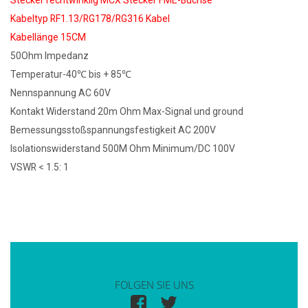
Stecker rechtwinklig MCX Stecker FME-Buchse
Kabeltyp RF1.13/RG178/RG316 Kabel
Kabellänge 15CM
50Ohm Impedanz
Temperatur-40℃ bis + 85℃
Nennspannung AC 60V
Kontakt Widerstand 20m Ohm Max-Signal und ground
Bemessungsstoßspannungsfestigkeit AC 200V
Isolationswiderstand 500M Ohm Minimum/DC 100V
VSWR < 1.5: 1
FOLGEN SIE UNS