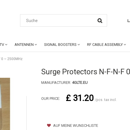
L
CTV
ANTENNEN
SIGNAL BOOSTERS
RF CABLE ASSEMBLY
-F 0 ~ 2500MHz
Surge Protectors N-F-N-F
MANUFACTURER:
4GLTE.EU
£ 31.20
OUR PRICE:
/pcs. tax incl.
AUF MEINE WUNSCHLISTE