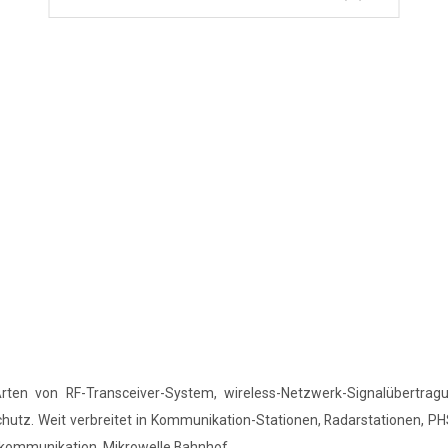
ten von RF-Transceiver-System, wireless-Netzwerk-Signalübertrag
utz. Weit verbreitet in Kommunikation-Stationen, Radarstationen, PHS
nkommunikation, Mikrowelle Bahnhof.