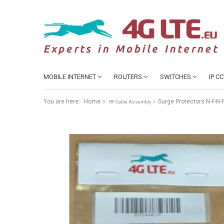
MOBILE INTERNET
ROUTERS
SWITCHES
IP C
You are here:
Home
Surge Protectors N-F-N
RF Cable Assembly