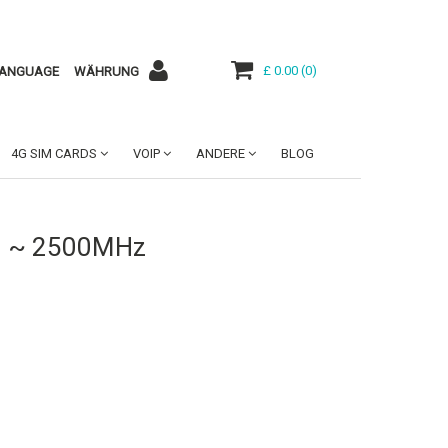
£ 0.00
(
0
)
ANGUAGE
WÄHRUNG
4G SIM CARDS
VOIP
ANDERE
BLOG
 0 ~ 2500MHz