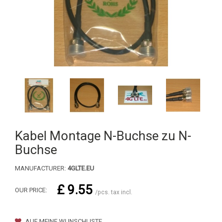
Kabel Montage N-Buchse zu N-
Buchse
MANUFACTURER:
4GLTE.EU
£ 9.55
OUR PRICE:
/pcs. tax incl.
AUF MEINE WUNSCHLISTE