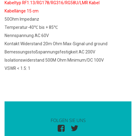
Kabeltyp RF1.13/RG178/RG316/RG58U/LMR Kabel
Kabellänge 15 cm
50Ohm Impedanz
Temperatur-40℃ bis + 85℃
Nennspannung AC 60V
Kontakt Widerstand 20m Ohm Max-Signal und ground
Bemessungsstoßspannungsfestigkeit AC 200V
Isolationswiderstand 500M Ohm Minimum/DC 100V
VSWR < 1.5: 1
FOLGEN SIE UNS