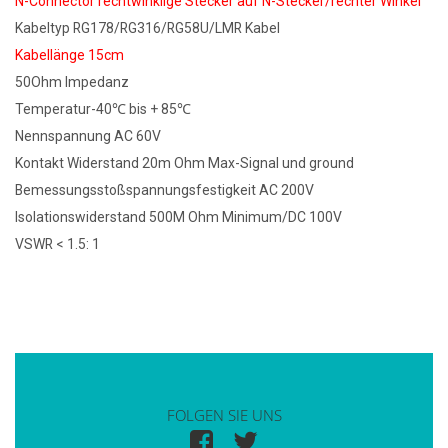
N-Connector rechtwinklige Stecker auf N-Stecker/rechter Winkel
Kabeltyp RG178/RG316/RG58U/LMR Kabel
Kabellänge 15cm
50Ohm Impedanz
Temperatur-40℃ bis + 85℃
Nennspannung AC 60V
Kontakt Widerstand 20m Ohm Max-Signal und ground
Bemessungsstoßspannungsfestigkeit AC 200V
Isolationswiderstand 500M Ohm Minimum/DC 100V
VSWR < 1.5: 1
FOLGEN SIE UNS