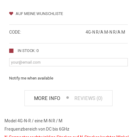
AUF MEINE WUNSCHLISTE
CODE:
4G-N R/A M-N R/A M
IN STOCK: 0
Notify me when available
MORE INFO
REVIEWS (0)
Model 4G-N-R / eine M-N R / M
Frequenzbereich von DC bis 6GHz