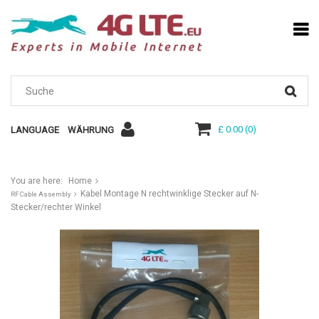
£ 0.00
(
0
)
LANGUAGE
WÄHRUNG
You are here:
Home
Kabel Montage N rechtwinklige Stecker auf N-
RF Cable Assembly
Stecker/rechter Winkel