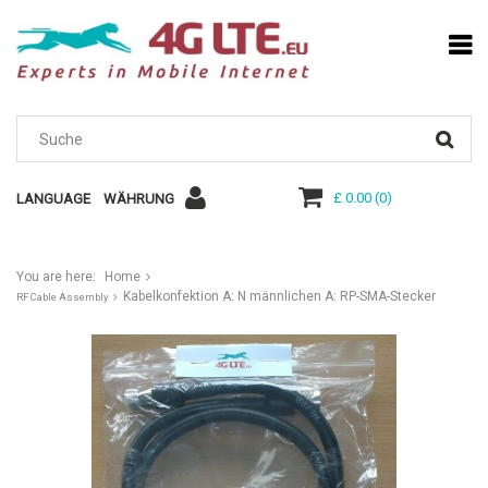
£ 0.00
(
0
)
LANGUAGE
WÄHRUNG
You are here:
Home
Kabelkonfektion A: N männlichen A: RP-SMA-Stecker
RF Cable Assembly