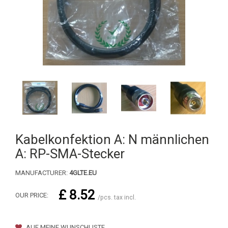
Kabelkonfektion A: N männlichen
A: RP-SMA-Stecker
MANUFACTURER:
4GLTE.EU
£ 8.52
OUR PRICE:
/pcs. tax incl.
AUF MEINE WUNSCHLISTE