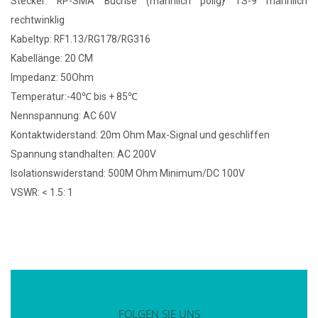
Stecker: RP-SMA Buchse (männlich polig} TS-9 männlich
rechtwinklig
Kabeltyp: RF1.13/RG178/RG316
Kabellänge: 20 CM
Impedanz: 50Ohm
Temperatur:-40℃ bis + 85℃
Nennspannung: AC 60V
Kontaktwiderstand: 20m Ohm Max-Signal und geschliffen
Spannung standhalten: AC 200V
Isolationswiderstand: 500M Ohm Minimum/DC 100V
VSWR: < 1.5: 1
FOLGEN SIE UNS