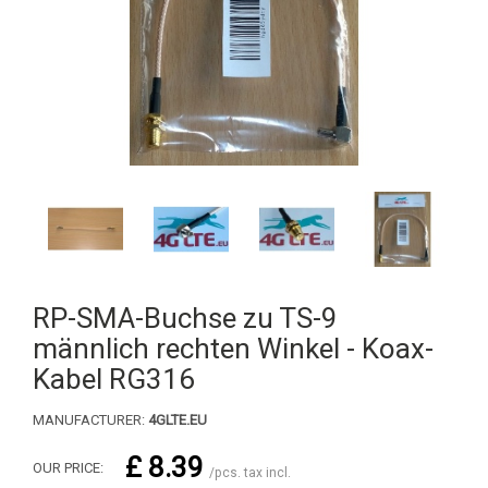
RP-SMA-Buchse zu TS-9
männlich rechten Winkel - Koax-
Kabel RG316
MANUFACTURER:
4GLTE.EU
£ 8.39
OUR PRICE:
/pcs. tax incl.