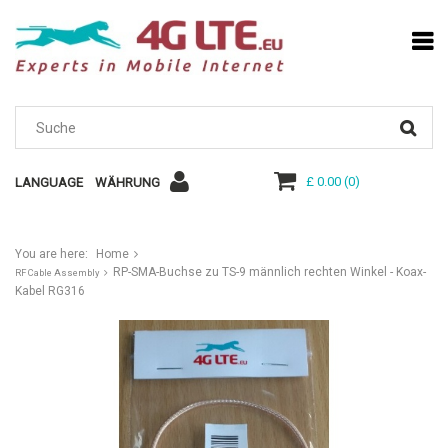
£ 0.00
(
0
)
LANGUAGE
WÄHRUNG
You are here:
Home
RP-SMA-Buchse zu TS-9 männlich rechten Winkel - Koax-
RF Cable Assembly
Kabel RG316