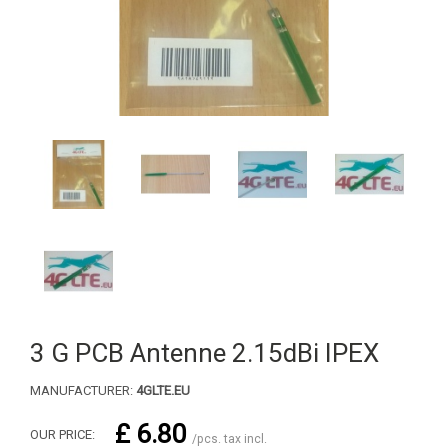
3 G PCB Antenne 2.15dBi IPEX
MANUFACTURER:
4GLTE.EU
£ 6.80
OUR PRICE:
/pcs. tax incl.