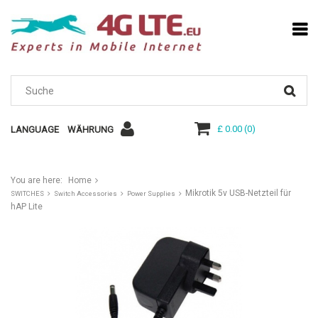
£ 0.00
(
0
)
LANGUAGE
WÄHRUNG
You are here:
Home
Mikrotik 5v USB-Netzteil für
SWITCHES
Switch Accessories
Power Supplies
hAP Lite