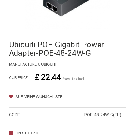
Ubiquiti POE-Gigabit-Power-
Adapter-POE-48-24W-G
MANUFACTURER:
UBIQUITI
£ 22.44
OUR PRICE:
/pcs. tax incl.
AUF MEINE WUNSCHLISTE
CODE:
POE-48-24W-G(EU)
IN STOCK: 0