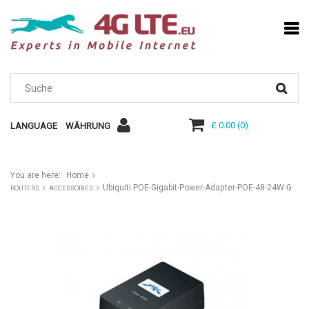
£ 0.00
(
0
)
LANGUAGE
WÄHRUNG
You are here:
Home
Ubiquiti POE-Gigabit-Power-Adapter-POE-48-24W-G
ROUTERS
ACCESSORIES