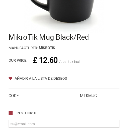
MikroTik Mug Black/Red
MANUFACTURER:
MIKROTIK
£ 12.60
OUR PRICE:
/pcs. tax incl.
AÑADIR A LA LISTA DE DESEOS
CODE:
MTKMUG
IN STOCK: 0